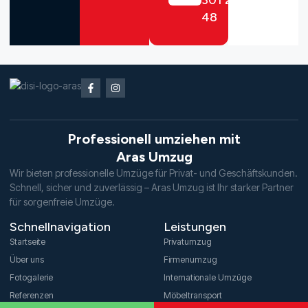
48
Professionell umziehen mit
Aras Umzug
Wir bieten professionelle Umzüge für Privat- und Geschäftskunden.
Schnell, sicher und zuverlässig – Aras Umzug ist Ihr starker Partner
für sorgenfreie Umzüge.
Schnellnavigation
Leistungen
Startseite
Privatumzug
Über uns
Firmenumzug
Fotogalerie
Internationale Umzüge
Referenzen
Möbeltransport