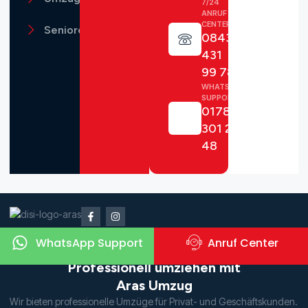
7/24
ANRUF
CENTER
Seniorenumzug
08431
431
99 78
WHATSAPP
SUPPORT
0178
301 23
48
WhatsApp Support
Anruf Center
Professionell umziehen mit
Aras Umzug
Wir bieten professionelle Umzüge für Privat- und Geschäftskunden.