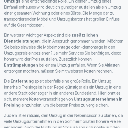
Umzugs
eine entscheidende Rolle. Ein kleiner Umzug eines
Einfamilienhauses wird deutlich günstiger ausfallen als ein Umzug
einer gesamten Wohnung oder eines Büros. Die Menge der zu
transportierenden Möbel und Umzugskartons hat großen Einfluss
auf die Gesamtkosten.
Ein weiterer wichtiger Aspekt sind die
zusätzlichen
Dienstleistungen
, die in Anspruch genommen werden. Möchten
Sie beispielsweise die Möbelmontage oder -demontage in den
Umzugspreis einbeziehen? Je mehr Services Sie benötigen, desto
höher wird der Preis ausfallen. Zusätzlich können
Entrümpelungen
bei einem Umzug anfallen. Wenn Sie Altlasten
entsorgen möchten, müssen Sie mit weiteren Kosten rechnen.
Die
Entfernung
spielt ebenfalls eine große Rolle. Ein Umzug
innerhalb Freisings ist in der Regel günstiger als ein Umzug in eine
andere Stadt oder sogar in ein anderes Bundesland. Hier lohnt es
sich, mehrere Kostenvoranschläge von
Umzugsunternehmen in
Freising
einzuholen, um die besten Preise zu vergleichen.
Zudem ist es ratsam, den Umzug in der Nebensaison zu planen, da
viele Umzugsunternehmen in den Sommermonaten höhere Preise
verlangen. Auch die Buchung im Voraus kann sich positiv auf den